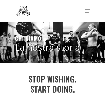
Hit enter to search or ESC to close
CHI
SIAMO
La nostra storia
STOP WISHING.
START DOING.