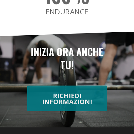
Il Crossfit
ENDURANCE
Contatti
FAQ
Glossario
INIZIA ORA ANCHE
TU!
RICHIEDI
INFORMAZIONI