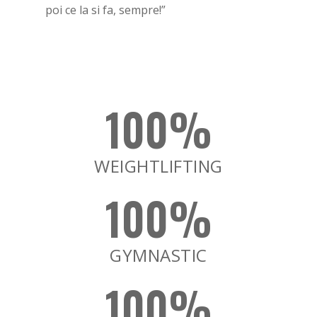
poi ce la si fa, sempre!”
100
%
WEIGHTLIFTING
Corsi
100
%
Chi siamo
Il nostro team
GYMNASTIC
Il box
100
%
Orario corsi